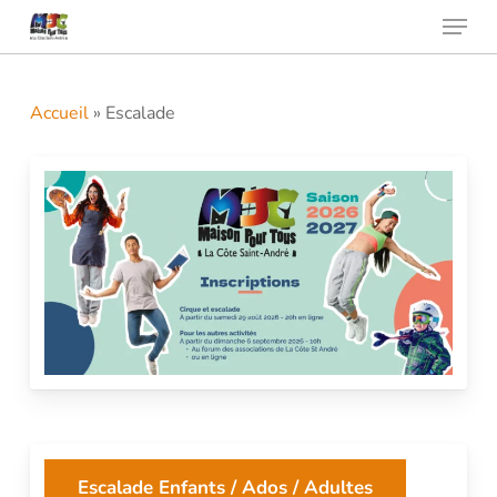
Menu
Skip
to
Close
main
Menu
content
Accueil
»
Escalade
Escalade Enfants / Ados / Adultes