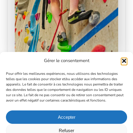
Gérer le consentement
En plus des séances en intérieur, des sorties en
falaise à l’Albenc peuvent être organisées en mai-
Pour offrir les meilleures expériences, nous utilisons des technologies
telles que les cookies pour stocker et/ou accéder aux informations des
juin, en fonction de la météo.
appareils. Le fait de consentir à ces technologies nous permettra de traiter
des données telles que le comportement de navigation ou les ID uniques
sur ce site. Le fait de ne pas consentir ou de retirer son consentement peut
Le déplacement est à la charge des parents (vous
avoir un effet négatif sur certaines caractéristiques et fonctions.
devez amener votre enfant sur place ces jours-là).
Cependant, vous avez toute la saison pour
Accepter
organiser un covoiturage avec d’autres parents !
Refuser